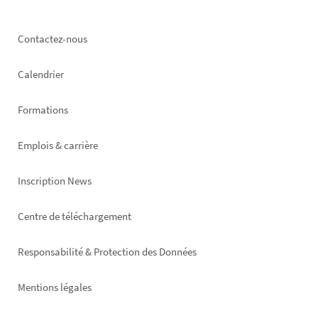
Footer
Contactez-nous
left
Calendrier
Formations
Emplois & carrière
Inscription News
Footer
Centre de téléchargement
right
Responsabilité & Protection des Données
Mentions légales