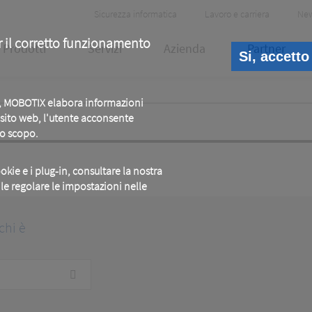
Header
Sicurezza informatica
Lavoro e carriera
Ne
Meta
r il corretto funzionamento
Prodotti
Servizi
Azienda
Partner
Si, accetto
b, MOBOTIX elabora informazioni
o sito web, l'utente acconsente
to scopo.
okie e i plug-in, consultare la nostra
ile regolare le impostazioni nelle
chi è