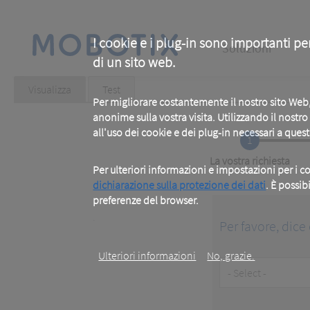
Skip
to
main
Main
content
I cookie e i plug-in sono importanti pe
Soluzioni
di un sito web.
navigation
Primary
Visualizza
(active
Test
tab)
Per migliorare costantemente il nostro sito We
tabs
anonime sulla vostra visita. Utilizzando il nostr
all'uso dei cookie e dei plug-in necessari a ques
1
Current
La vostra richiesta
Per ulteriori informazioni e impostazioni per i co
dichiarazione sulla protezione dei dati
. È possib
preferenze del browser.
.
Per favore, dice 
Ulteriori informazioni
No, grazie.
Customer
Type