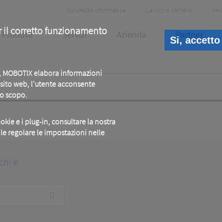
Header
Sicurezza informatica
Lavoro e carriera
Ne
Meta
r il corretto funzionamento
Prodotti
Servizi
Azienda
Partner
Si, accetto
b, MOBOTIX elabora informazioni
o sito web, l'utente acconsente
to scopo.
okie e i plug-in, consultare la nostra
ile regolare le impostazioni nelle
chi è