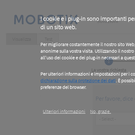
Skip
to
main
Main
content
I cookie e i plug-in sono importanti pe
Soluzioni
di un sito web.
navigation
Primary
Visualizza
(active
Test
tab)
Per migliorare costantemente il nostro sito We
tabs
anonime sulla vostra visita. Utilizzando il nostr
all'uso dei cookie e dei plug-in necessari a ques
1
Current
La vostra richiesta
Per ulteriori informazioni e impostazioni per i co
dichiarazione sulla protezione dei dati
. È possib
preferenze del browser.
.
Per favore, dice 
Ulteriori informazioni
No, grazie.
Customer
Type