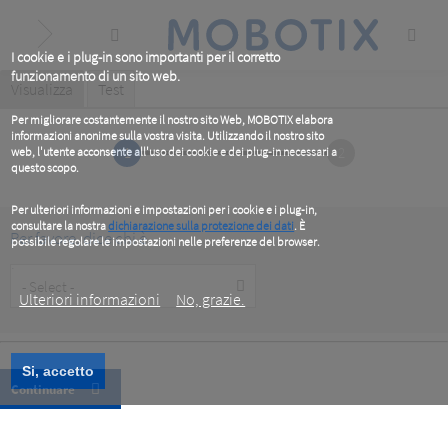
Skip
to
main
content
I cookie e i plug-in sono importanti per il corretto
funzionamento di un sito web.
Primary
Visualizza
(active
Test
tab)
tabs
Per migliorare costantemente il nostro sito Web, MOBOTIX elabora
informazioni anonime sulla vostra visita. Utilizzando il nostro sito
1
2
web, l'utente acconsente all'uso dei cookie e dei plug-in necessari a
questo scopo.
Per ulteriori informazioni e impostazioni per i cookie e i plug-in,
consultare la nostra
dichiarazione sulla protezione dei dati
. È
Per favore, dice chi è
possibile regolare le impostazioni nelle preferenze del browser.
.
Customer
Type
Ulteriori informazioni
No, grazie.
Si, accetto