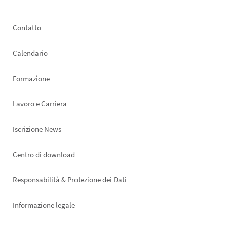
Footer
Contatto
left
Calendario
Formazione
Lavoro e Carriera
Iscrizione News
Footer
Centro di download
right
Responsabilità & Protezione dei Dati
Informazione legale