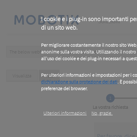
Skip
to
main
Main
content
I cookie e i plug-in sono importanti pe
Soluzioni
di un sito web.
navigation
Per migliorare costantemente il nostro sito We
The below webform has been prepopulated with custom/random 
anonime sulla vostra visita. Utilizzando il nostr
Warning
all'uso dei cookie e dei plug-in necessari a ques
message
Primary
Per ulteriori informazioni e impostazioni per i co
Visualizza
Test
(active
tab)
dichiarazione sulla protezione dei dati
. È possib
tabs
preferenze del browser.
.
1
Current
La vostra richiesta
Ulteriori informazioni
No, grazie.
Per favore, dice 