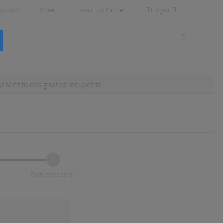
Lingua
wsroom
Store
Trova il tuo Partner
or
sent to designated recipients
.
2
Dati personali