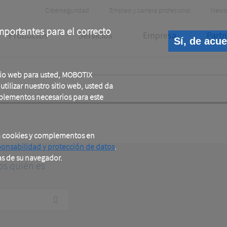
Header
Ciberseguridad
Empleo y carrera profesional
News
Meta
portantes para el correcto
Productos
Servicios
Empresa
Partn
Sí, de acu
tio web para usted, MOBOTIX
tilizar nuestro sitio web, usted da
plementos necesarios para este
a cookies y complementos en
ponsabilidad y protección de datos
.
as de su navegador.
os quién es