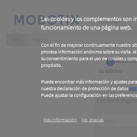
Skip
to
main
Main
content
Las cookies y los complementos son im
Soluciones
funcionamiento de una página web.
navigation
Primary
Ver
(active
Test
tab)
Con el fin de mejorar continuamente nuestro si
tabs
procesa información anónima sobre su visita. Al u
su consentimiento para el uso de cookies y com
1
propósito.
Current
Su solicitud
Puede encontrar más información y ajustes par
nuestra declaración de protección de datos
res
Puede ajustar la configuración en las preferenci
Por favor, digan
.
Customer
Más información
No, gracias
Type