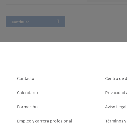
Footer
Foot
Contacto
Centro de 
left
right
Calendario
Privacidad
Formación
Aviso Legal
Empleo y carrera profesional
Términos y