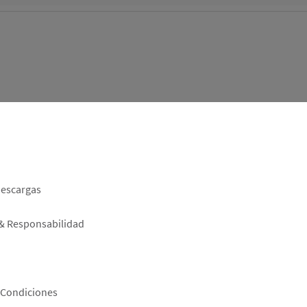
er
descargas
 & Responsabilidad
 Condiciones