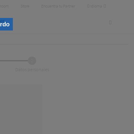
Idioma
room
Store
Encuentra tu Partner
er
erdo
2
Datos personales