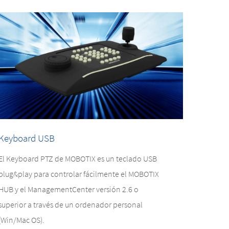
Keyboard USB
El Keyboard PTZ de MOBOTIX es un teclado USB
plug&play para controlar fácilmente el MOBOTIX
HUB y el ManagementCenter versión 2.6 o
superior a través de un ordenador personal
(Win/Mac OS).