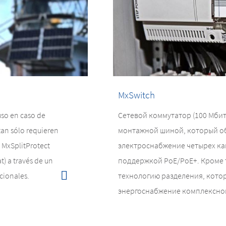
MxSwitch
uso en caso de
Сетевой коммутатор (100 Мбит
tan sólo requieren
монтажной шиной, который о
 MxSplitProtect
электроснабжение четырех кам
t) a través de un
поддержкой PoE/PoE+. Кроме т
icionales.
технологию разделения, кото
энергоснабжение комплексног