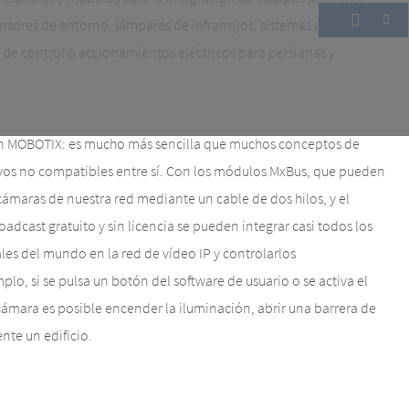
sores de entorno, lámparas de infrarrojos, sistemas de alarma,
 de control o accionamientos eléctricos para persianas y
ión MOBOTIX: es mucho más sencilla que muchos conceptos de
ivos no compatibles entre sí. Con los módulos MxBus, que pueden
cámaras de nuestra red mediante un cable de dos hilos, y el
cast gratuito y sin licencia se pueden integrar casi todos los
ales del mundo en la red de vídeo IP y controlarlos
lo, si se pulsa un botón del software de usuario o se activa el
mara es posible encender la iluminación, abrir una barrera de
te un edificio.