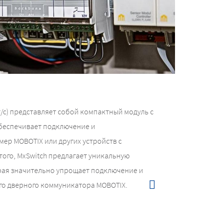
/с) представляет собой компактный модуль с
беспечивает подключение и
ер MOBOTIX или других устройств с
ого, MxSwitch предлагает уникальную
рая значительно упрощает подключение и
о дверного коммуникатора MOBOTIX.