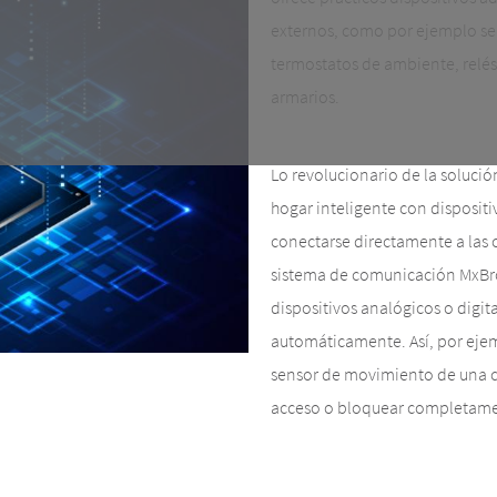
externos, como por ejemplo sen
termostatos de ambiente, relés
armarios.
Lo revolucionario de la soluc
hogar inteligente con disposit
conectarse directamente a las 
sistema de comunicación MxBroad
dispositivos analógicos o digit
automáticamente. Así, por ejemp
sensor de movimiento de una cá
acceso o bloquear completamen