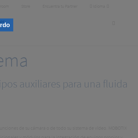
Idioma
room
Store
Encuentra tu Partner
er
erdo
tema
pos auxiliares para una fluida
funciones de su cámara o de todo su sistema de vídeo. MOBOTIX
dicionales y módulos para la integración de equipos propios y