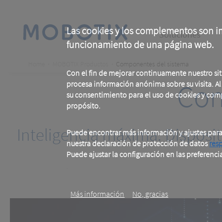
Skip
to
main
Main
content
Las cookies y los complementos son im
Soluciones
funcionamiento de una página web.
navigation
Breadcrumb
Home
MOBOTIX Productos
Componentes del sistema
Con el fin de mejorar continuamente nuestro si
Com
procesa información anónima sobre su visita. Al u
su consentimiento para el uso de cookies y com
propósito.
Inteligencia máxima. Disposit
Puede encontrar más información y ajustes par
nuestra declaración de protección de datos
res
Puede ajustar la configuración en las preferenci
.
Más información
No, gracias