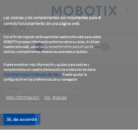
Skip
to
main
content
Las cookies y los complementos son importantes para el
correcto funcionamiento de una página web.
Primary
Ver
(active
Test
tab)
tabs
Con el fin de mejorar continuamente nuestro sitio web para usted,
MOBOTIX procesa información anónima sobre su visita. Al utilizar
1
2
nuestro sitio web, usted da su consentimiento para el uso de
cookies y complementos necesarios para este propósito.
Puede encontrar más información y ajustes para cookies y
complementos en nuestra declaración de protección de datos
Por favor, diganos quién es
responsabilidad y protección de datos
. Puede ajustar la
configuración en las preferencias de su navegador.
Customer
.
Type
Más información
No, gracias
Sí, de acuerdo