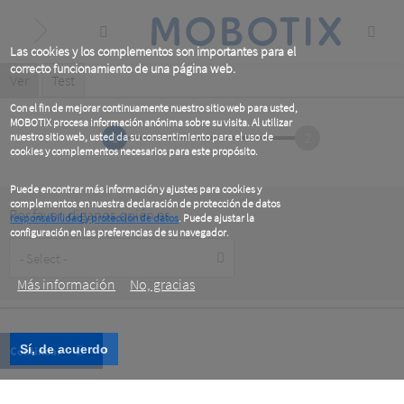
Skip
to
main
content
Las cookies y los complementos son importantes para el
correcto funcionamiento de una página web.
Primary
Ver
(active
Test
tab)
tabs
Con el fin de mejorar continuamente nuestro sitio web para usted,
MOBOTIX procesa información anónima sobre su visita. Al utilizar
1
2
nuestro sitio web, usted da su consentimiento para el uso de
cookies y complementos necesarios para este propósito.
Puede encontrar más información y ajustes para cookies y
complementos en nuestra declaración de protección de datos
Por favor, diganos quién es
responsabilidad y protección de datos
. Puede ajustar la
configuración en las preferencias de su navegador.
Customer
.
Type
Más información
No, gracias
Sí, de acuerdo