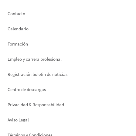
Footer
Contacto
left
Calendario
Formación
Empleo y carrera profesional
Registración boletin de noticias
Footer
Centro de descargas
right
Privacidad & Responsabilidad
Aviso Legal
Términos y Condiciones