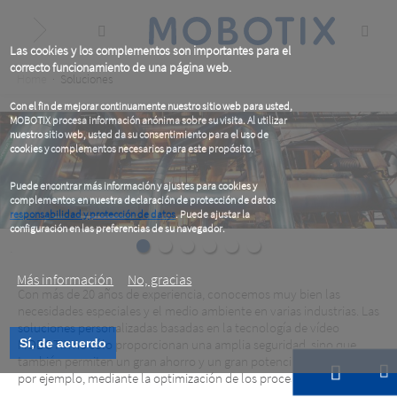
Skip
to
main
content
Las cookies y los complementos son importantes para el
correcto funcionamiento de una página web.
Breadcrumb
Home
Soluciones
Con el fin de mejorar continuamente nuestro sitio web para usted,
MOBOTIX procesa información anónima sobre su visita. Al utilizar
nuestro sitio web, usted da su consentimiento para el uso de
cookies y complementos necesarios para este propósito.
Puede encontrar más información y ajustes para cookies y
complementos en nuestra declaración de protección de datos
responsabilidad y protección de datos
. Puede ajustar la
configuración en las preferencias de su navegador.
.
Más información
No, gracias
Con más de 20 años de experiencia, conocemos muy bien las
necesidades especiales y el medio ambiente en varias industrias. Las
soluciones personalizadas basadas en la tecnología de vídeo
MOBOTIX no sólo proporcionan una amplia seguridad, sino que
Sí, de acuerdo
también permiten un gran ahorro y un gran potencial de beneficios,
por ejemplo, mediante la optimización de los procesos.