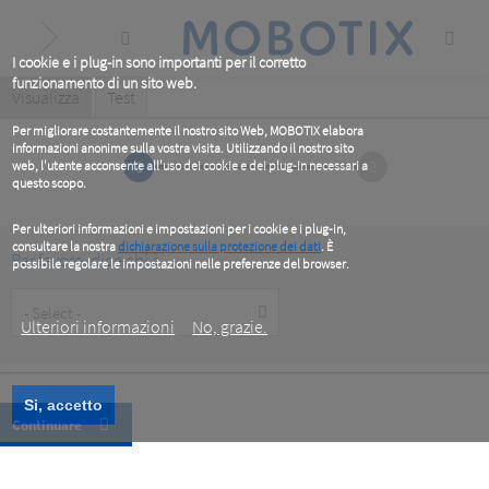
Skip
to
main
content
I cookie e i plug-in sono importanti per il corretto
funzionamento di un sito web.
Primary
Visualizza
(active
Test
tab)
tabs
Per migliorare costantemente il nostro sito Web, MOBOTIX elabora
informazioni anonime sulla vostra visita. Utilizzando il nostro sito
1
2
web, l'utente acconsente all'uso dei cookie e dei plug-in necessari a
questo scopo.
Per ulteriori informazioni e impostazioni per i cookie e i plug-in,
consultare la nostra
dichiarazione sulla protezione dei dati
. È
Per favore, dice chi è
possibile regolare le impostazioni nelle preferenze del browser.
.
Customer
Type
Ulteriori informazioni
No, grazie.
Si, accetto