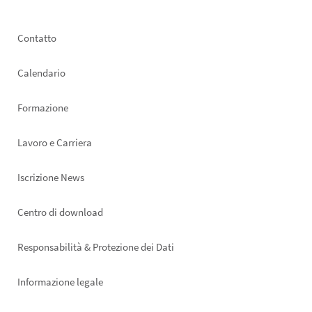
Footer
Contatto
left
Calendario
Formazione
Lavoro e Carriera
Iscrizione News
Footer
Centro di download
right
Responsabilità & Protezione dei Dati
Informazione legale