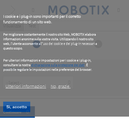
Skip
to
main
content
I cookie e i plug-in sono importanti per il corretto
funzionamento di un sito web.
Primary
Visualizza
(active
Test
tab)
tabs
Per migliorare costantemente il nostro sito Web, MOBOTIX elabora
informazioni anonime sulla vostra visita. Utilizzando il nostro sito
1
2
web, l'utente acconsente all'uso dei cookie e dei plug-in necessari a
questo scopo.
Per ulteriori informazioni e impostazioni per i cookie e i plug-in,
consultare la nostra
dichiarazione sulla protezione dei dati
. È
Per favore, dice chi è
possibile regolare le impostazioni nelle preferenze del browser.
.
Customer
Type
Ulteriori informazioni
No, grazie.
Si, accetto