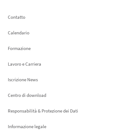
Footer
Contatto
left
Calendario
Formazione
Lavoro e Carriera
Iscrizione News
Footer
Centro di download
right
Responsabilità & Protezione dei Dati
Informazione legale