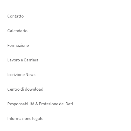
Footer
Contatto
left
Calendario
Formazione
Lavoro e Carriera
Iscrizione News
Footer
Centro di download
right
Responsabilità & Protezione dei Dati
Informazione legale