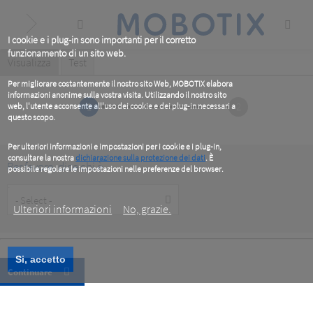
Skip
to
main
content
I cookie e i plug-in sono importanti per il corretto
funzionamento di un sito web.
Primary
Visualizza
(active
Test
tab)
tabs
Per migliorare costantemente il nostro sito Web, MOBOTIX elabora
informazioni anonime sulla vostra visita. Utilizzando il nostro sito
1
2
web, l'utente acconsente all'uso dei cookie e dei plug-in necessari a
questo scopo.
Per ulteriori informazioni e impostazioni per i cookie e i plug-in,
consultare la nostra
dichiarazione sulla protezione dei dati
. È
Per favore, dice chi è
possibile regolare le impostazioni nelle preferenze del browser.
.
Customer
Type
Ulteriori informazioni
No, grazie.
Si, accetto