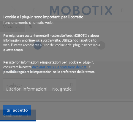
Skip
to
main
content
I cookie e i plug-in sono importanti per il corretto
funzionamento di un sito web.
Primary
Visualizza
(active
Test
tab)
tabs
Per migliorare costantemente il nostro sito Web, MOBOTIX elabora
informazioni anonime sulla vostra visita. Utilizzando il nostro sito
1
2
web, l'utente acconsente all'uso dei cookie e dei plug-in necessari a
questo scopo.
Per ulteriori informazioni e impostazioni per i cookie e i plug-in,
consultare la nostra
dichiarazione sulla protezione dei dati
. È
Per favore, dice chi è
possibile regolare le impostazioni nelle preferenze del browser.
.
Customer
Type
Ulteriori informazioni
No, grazie.
Si, accetto