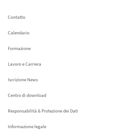
Footer
Contatto
left
Calendario
Formazione
Lavoro e Carriera
Iscrizione News
Footer
Centro di download
right
Responsabilità & Protezione dei Dati
Informazione legale