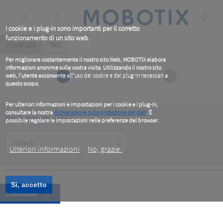
Skip
to
main
content
I cookie e i plug-in sono importanti per il corretto
funzionamento di un sito web.
Primary
Visualizza
(active
Test
tab)
tabs
Per migliorare costantemente il nostro sito Web, MOBOTIX elabora
informazioni anonime sulla vostra visita. Utilizzando il nostro sito
1
2
web, l'utente acconsente all'uso dei cookie e dei plug-in necessari a
questo scopo.
Per ulteriori informazioni e impostazioni per i cookie e i plug-in,
consultare la nostra
dichiarazione sulla protezione dei dati
. È
Per favore, dice chi è
possibile regolare le impostazioni nelle preferenze del browser.
.
Customer
Type
Ulteriori informazioni
No, grazie.
Si, accetto