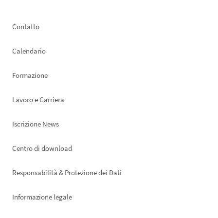
Footer
Contatto
left
Calendario
Formazione
Lavoro e Carriera
Iscrizione News
Footer
Centro di download
right
Responsabilità & Protezione dei Dati
Informazione legale