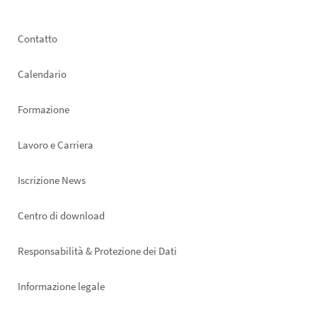
Footer
Contatto
left
Calendario
Formazione
Lavoro e Carriera
Iscrizione News
Footer
Centro di download
right
Responsabilità & Protezione dei Dati
Informazione legale