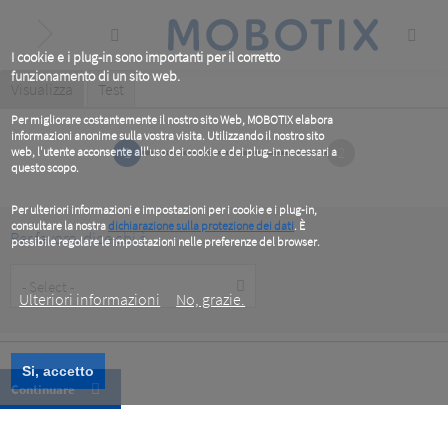
Skip
to
main
content
I cookie e i plug-in sono importanti per il corretto
funzionamento di un sito web.
Primary
Visualizza
(active
Test
tab)
tabs
Per migliorare costantemente il nostro sito Web, MOBOTIX elabora
informazioni anonime sulla vostra visita. Utilizzando il nostro sito
1
2
web, l'utente acconsente all'uso dei cookie e dei plug-in necessari a
questo scopo.
Per ulteriori informazioni e impostazioni per i cookie e i plug-in,
consultare la nostra
dichiarazione sulla protezione dei dati
. È
Per favore, dice chi è
possibile regolare le impostazioni nelle preferenze del browser.
.
Customer
Type
Ulteriori informazioni
No, grazie.
Si, accetto