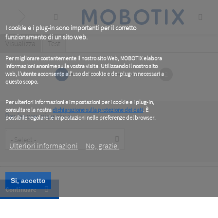
Skip
to
main
content
I cookie e i plug-in sono importanti per il corretto
funzionamento di un sito web.
Primary
Visualizza
(active
Test
tab)
tabs
Per migliorare costantemente il nostro sito Web, MOBOTIX elabora
informazioni anonime sulla vostra visita. Utilizzando il nostro sito
1
2
web, l'utente acconsente all'uso dei cookie e dei plug-in necessari a
questo scopo.
Per ulteriori informazioni e impostazioni per i cookie e i plug-in,
consultare la nostra
dichiarazione sulla protezione dei dati
. È
Per favore, dice chi è
possibile regolare le impostazioni nelle preferenze del browser.
.
Customer
Type
Ulteriori informazioni
No, grazie.
Si, accetto