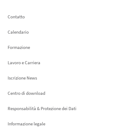
Footer
Contatto
left
Calendario
Formazione
Lavoro e Carriera
Iscrizione News
Footer
Centro di download
right
Responsabilità & Protezione dei Dati
Informazione legale