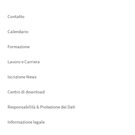
Footer
Contatto
left
Calendario
Formazione
Lavoro e Carriera
Iscrizione News
Footer
Centro di download
right
Responsabilità & Protezione dei Dati
Informazione legale