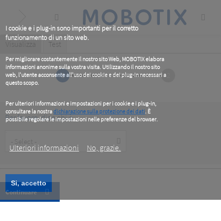
Skip
to
main
content
I cookie e i plug-in sono importanti per il corretto
funzionamento di un sito web.
Primary
Visualizza
(active
Test
tab)
tabs
Per migliorare costantemente il nostro sito Web, MOBOTIX elabora
informazioni anonime sulla vostra visita. Utilizzando il nostro sito
1
2
web, l'utente acconsente all'uso dei cookie e dei plug-in necessari a
questo scopo.
Per ulteriori informazioni e impostazioni per i cookie e i plug-in,
consultare la nostra
dichiarazione sulla protezione dei dati
. È
Per favore, dice chi è
possibile regolare le impostazioni nelle preferenze del browser.
.
Customer
Type
Ulteriori informazioni
No, grazie.
Si, accetto