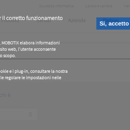
Header
Sicurezza informatica
Lavoro e carriera
Ne
Meta
r il corretto funzionamento
Prodotti
Servizi
Azienda
Partner
Si, accetto
b, MOBOTIX elabora informazioni
o sito web, l'utente acconsente
to scopo.
okie e i plug-in, consultare la nostra
ile regolare le impostazioni nelle
chi è