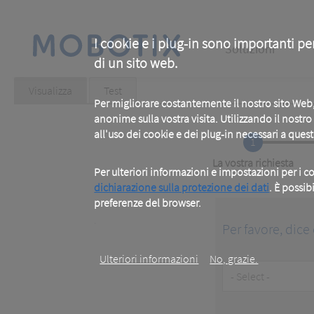
Skip
to
main
Main
content
I cookie e i plug-in sono importanti pe
Soluzioni
di un sito web.
navigation
Primary
Visualizza
(active
Test
tab)
Per migliorare costantemente il nostro sito We
tabs
anonime sulla vostra visita. Utilizzando il nostr
all'uso dei cookie e dei plug-in necessari a ques
1
Current
La vostra richiesta
Per ulteriori informazioni e impostazioni per i co
dichiarazione sulla protezione dei dati
. È possib
preferenze del browser.
.
Per favore, dice 
Ulteriori informazioni
No, grazie.
Customer
Type