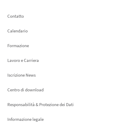
Footer
Contatto
left
Calendario
Formazione
Lavoro e Carriera
Iscrizione News
Footer
Centro di download
right
Responsabilità & Protezione dei Dati
Informazione legale