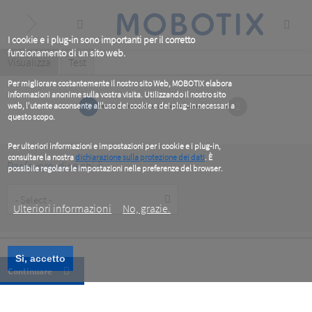
Skip
to
main
content
I cookie e i plug-in sono importanti per il corretto
funzionamento di un sito web.
Primary
Visualizza
(active
Test
tab)
tabs
Per migliorare costantemente il nostro sito Web, MOBOTIX elabora
informazioni anonime sulla vostra visita. Utilizzando il nostro sito
1
2
web, l'utente acconsente all'uso dei cookie e dei plug-in necessari a
questo scopo.
Per ulteriori informazioni e impostazioni per i cookie e i plug-in,
consultare la nostra
dichiarazione sulla protezione dei dati
. È
Per favore, dice chi è
possibile regolare le impostazioni nelle preferenze del browser.
.
Customer
Type
Ulteriori informazioni
No, grazie.
Si, accetto