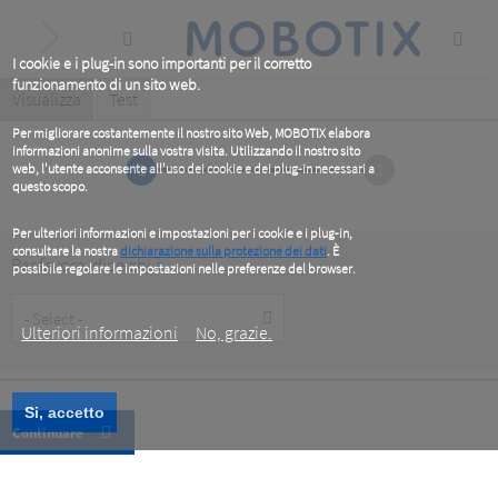
Skip
to
main
content
I cookie e i plug-in sono importanti per il corretto
funzionamento di un sito web.
Primary
Visualizza
(active
Test
tab)
tabs
Per migliorare costantemente il nostro sito Web, MOBOTIX elabora
informazioni anonime sulla vostra visita. Utilizzando il nostro sito
1
2
web, l'utente acconsente all'uso dei cookie e dei plug-in necessari a
questo scopo.
Per ulteriori informazioni e impostazioni per i cookie e i plug-in,
consultare la nostra
dichiarazione sulla protezione dei dati
. È
Per favore, dice chi è
possibile regolare le impostazioni nelle preferenze del browser.
.
Customer
Type
Ulteriori informazioni
No, grazie.
Si, accetto