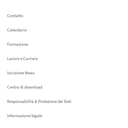
Footer
Contatto
left
Calendario
Formazione
Lavoro e Carriera
Iscrizione News
Footer
Centro di download
right
Responsabilità & Protezione dei Dati
Informazione legale