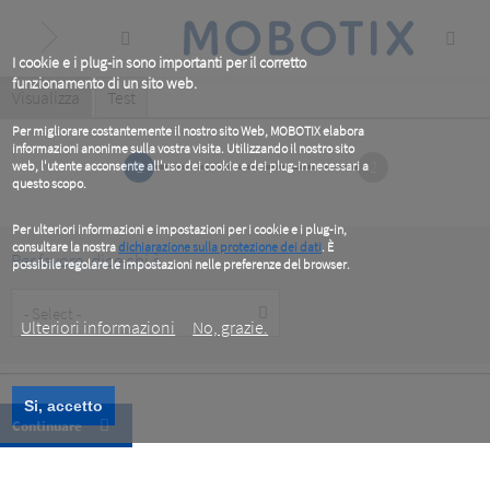
Skip
to
main
content
I cookie e i plug-in sono importanti per il corretto
funzionamento di un sito web.
Primary
Visualizza
(active
Test
tab)
tabs
Per migliorare costantemente il nostro sito Web, MOBOTIX elabora
informazioni anonime sulla vostra visita. Utilizzando il nostro sito
1
2
web, l'utente acconsente all'uso dei cookie e dei plug-in necessari a
questo scopo.
Per ulteriori informazioni e impostazioni per i cookie e i plug-in,
consultare la nostra
dichiarazione sulla protezione dei dati
. È
Per favore, dice chi è
possibile regolare le impostazioni nelle preferenze del browser.
.
Customer
Type
Ulteriori informazioni
No, grazie.
Si, accetto