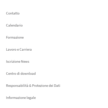
Footer
Contatto
left
Calendario
Formazione
Lavoro e Carriera
Iscrizione News
Footer
Centro di download
right
Responsabilità & Protezione dei Dati
Informazione legale