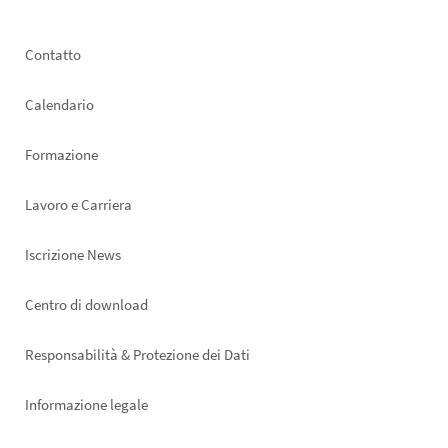
Footer
Contatto
left
Calendario
Formazione
Lavoro e Carriera
Iscrizione News
Footer
Centro di download
right
Responsabilità & Protezione dei Dati
Informazione legale