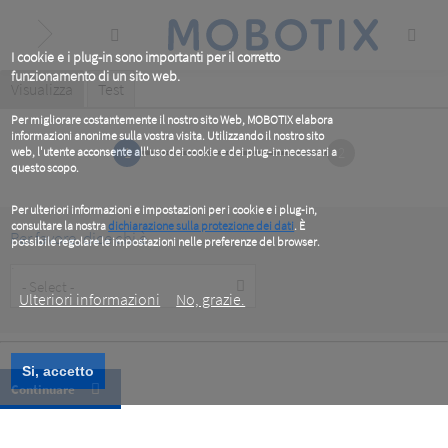
Skip
to
main
content
I cookie e i plug-in sono importanti per il corretto
funzionamento di un sito web.
Primary
Visualizza
(active
Test
tab)
tabs
Per migliorare costantemente il nostro sito Web, MOBOTIX elabora
informazioni anonime sulla vostra visita. Utilizzando il nostro sito
1
2
web, l'utente acconsente all'uso dei cookie e dei plug-in necessari a
questo scopo.
Per ulteriori informazioni e impostazioni per i cookie e i plug-in,
consultare la nostra
dichiarazione sulla protezione dei dati
. È
Per favore, dice chi è
possibile regolare le impostazioni nelle preferenze del browser.
.
Customer
Type
Ulteriori informazioni
No, grazie.
Si, accetto