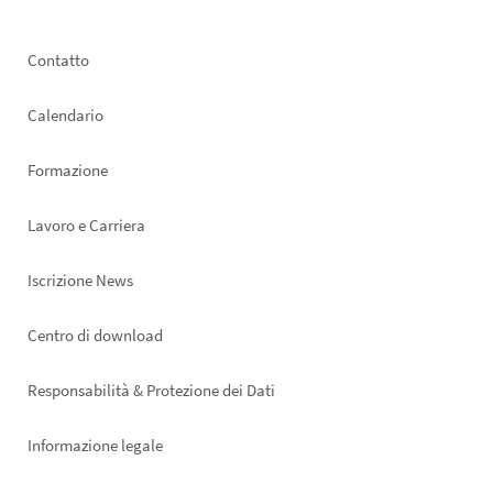
Footer
Contatto
left
Calendario
Formazione
Lavoro e Carriera
Iscrizione News
Footer
Centro di download
right
Responsabilità & Protezione dei Dati
Informazione legale