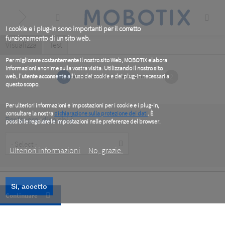
Skip
to
main
content
I cookie e i plug-in sono importanti per il corretto
funzionamento di un sito web.
Primary
Visualizza
(active
Test
tab)
tabs
Per migliorare costantemente il nostro sito Web, MOBOTIX elabora
informazioni anonime sulla vostra visita. Utilizzando il nostro sito
1
2
web, l'utente acconsente all'uso dei cookie e dei plug-in necessari a
questo scopo.
Per ulteriori informazioni e impostazioni per i cookie e i plug-in,
consultare la nostra
dichiarazione sulla protezione dei dati
. È
Per favore, dice chi è
possibile regolare le impostazioni nelle preferenze del browser.
.
Customer
Type
Ulteriori informazioni
No, grazie.
Si, accetto