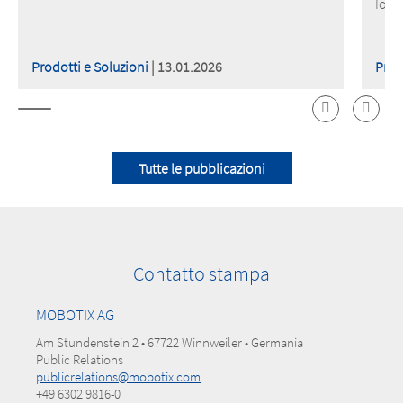
IoT 
Prodotti e Soluzioni
| 13.01.2026
Prod
Tutte le pubblicazioni
Contatto stampa
MOBOTIX AG
Am Stundenstein 2 • 67722 Winnweiler • Germania
Public Relations
publicrelations@mobotix.com
+49 6302 9816-0