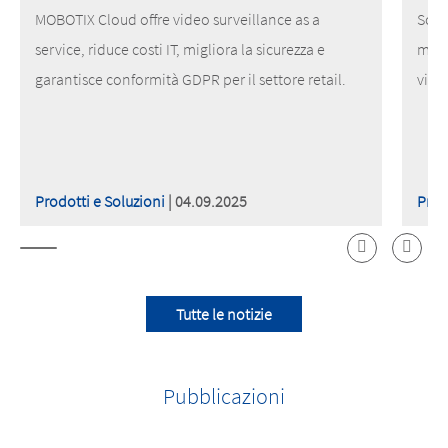
MOBOTIX Cloud offre video surveillance as a
Scop
service, riduce costi IT, migliora la sicurezza e
migl
garantisce conformità GDPR per il settore retail.
vide
Prodotti e Soluzioni
| 04.09.2025
Prod
Tutte le notizie
Pubblicazioni