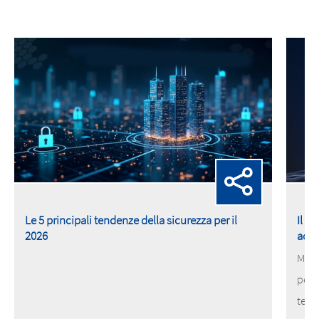
Le 5 principali tendenze della sicurezza per il
Il n
2026
acce
MOBO
pene
tele