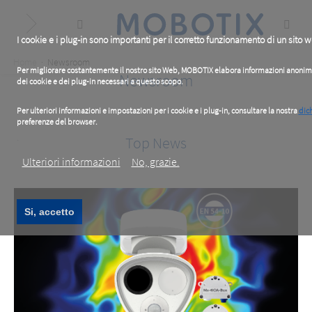
Skip
to
main
content
I cookie e i plug-in sono importanti per il corretto funzionamento di un sito 
Breadcrumb
Home
Newsroom
Per migliorare costantemente il nostro sito Web, MOBOTIX elabora informazioni anonime su
Newsroom
dei cookie e dei plug-in necessari a questo scopo.
Per ulteriori informazioni e impostazioni per i cookie e i plug-in, consultare la nostra
dich
preferenze del browser.
.
Top News
Ulteriori informazioni
No, grazie.
Si, accetto