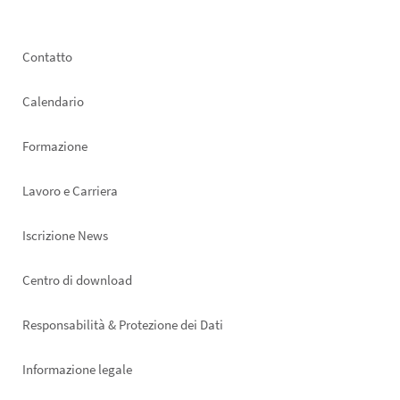
Footer
Contatto
left
Calendario
Formazione
Lavoro e Carriera
Iscrizione News
Footer
Centro di download
right
Responsabilità & Protezione dei Dati
Informazione legale