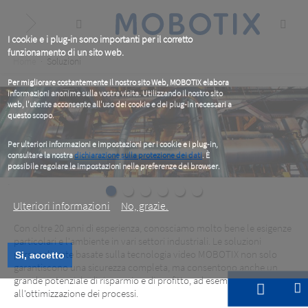
Skip
to
main
content
I cookie e i plug-in sono importanti per il corretto
funzionamento di un sito web.
Breadcrumb
Home
Soluzioni
Per migliorare costantemente il nostro sito Web, MOBOTIX elabora
informazioni anonime sulla vostra visita. Utilizzando il nostro sito
web, l'utente acconsente all'uso dei cookie e dei plug-in necessari a
questo scopo.
Per ulteriori informazioni e impostazioni per i cookie e i plug-in,
consultare la nostra
dichiarazione sulla protezione dei dati
. È
possibile regolare le impostazioni nelle preferenze del browser.
.
Ulteriori informazioni
No, grazie.
Con oltre 20 anni di esperienza, conosciamo molto bene le esigenze
particolari e l'ambiente in vari settori industriali. Le soluzioni
personalizzate basate sulla tecnologia video MOBOTIX non solo
Si, accetto
garantiscono una sicurezza completa, ma consentono anche un
grande potenziale di risparmio e di profitto, ad esempio grazie
all'ottimizzazione dei processi.