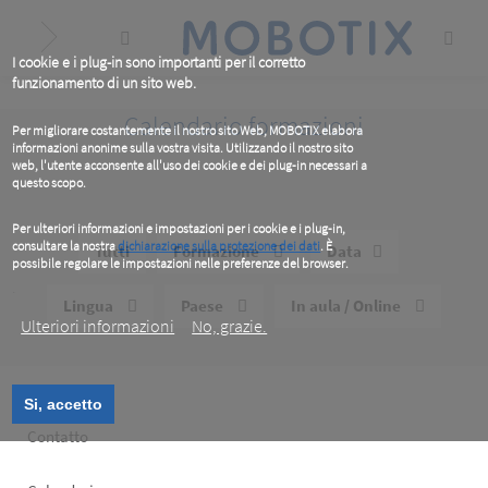
Skip
to
main
content
I cookie e i plug-in sono importanti per il corretto
funzionamento di un sito web.
Calendario formazioni
Per migliorare costantemente il nostro sito Web, MOBOTIX elabora
informazioni anonime sulla vostra visita. Utilizzando il nostro sito
web, l'utente acconsente all'uso dei cookie e dei plug-in necessari a
questo scopo.
Per ulteriori informazioni e impostazioni per i cookie e i plug-in,
consultare la nostra
dichiarazione sulla protezione dei dati
. È
Tutti
Formazione
Data
possibile regolare le impostazioni nelle preferenze del browser.
.
Lingua
Paese
In aula / Online
Ulteriori informazioni
No, grazie.
Si, accetto
Footer
Contatto
left