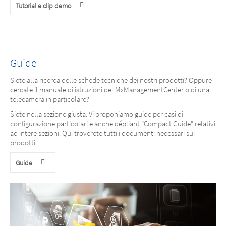
Tutorial e clip demo
Guide
Siete alla ricerca delle schede tecniche dei nostri prodotti? Oppure
cercate il manuale di istruzioni del MxManagementCenter o di una
telecamera in particolare?
Siete nella sezione giusta. Vi proponiamo guide per casi di
configurazione particolari e anche dépliant “Compact Guide” relativi
ad intere sezioni. Qui troverete tutti i documenti necessari sui
prodotti.
Guide