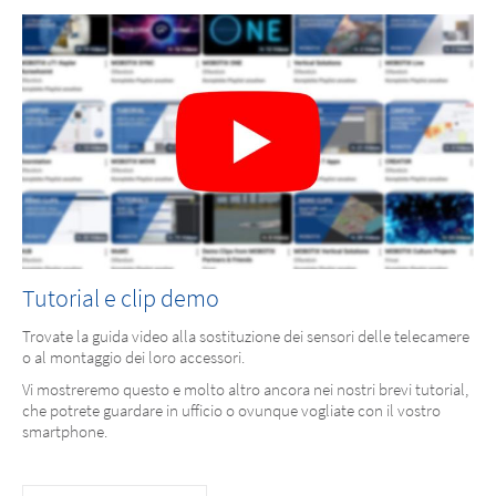
Tutorial e clip demo
Trovate la guida video alla sostituzione dei sensori delle telecamere
o al montaggio dei loro accessori.
Vi mostreremo questo e molto altro ancora nei nostri brevi tutorial,
che potrete guardare in ufficio o ovunque vogliate con il vostro
smartphone.