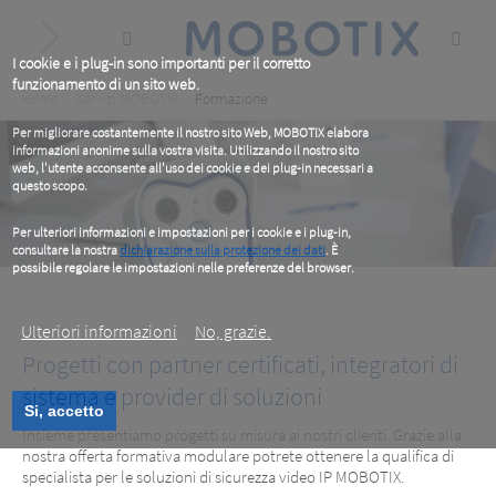
Skip
to
main
content
I cookie e i plug-in sono importanti per il corretto
funzionamento di un sito web.
Breadcrumb
Home
Servizi MOBOTIX
Formazione
Per migliorare costantemente il nostro sito Web, MOBOTIX elabora
informazioni anonime sulla vostra visita. Utilizzando il nostro sito
web, l'utente acconsente all'uso dei cookie e dei plug-in necessari a
questo scopo.
Per ulteriori informazioni e impostazioni per i cookie e i plug-in,
consultare la nostra
dichiarazione sulla protezione dei dati
. È
possibile regolare le impostazioni nelle preferenze del browser.
.
Ulteriori informazioni
No, grazie.
Progetti con partner certificati, integratori di
sistema e provider di soluzioni
Si, accetto
Insieme presentiamo progetti su misura ai nostri clienti. Grazie alla
Formazione
nostra offerta formativa modulare potrete ottenere la qualifica di
specialista per le soluzioni di sicurezza video IP MOBOTIX.