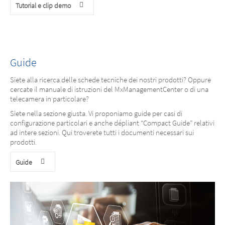
Tutorial e clip demo
Guide
Siete alla ricerca delle schede tecniche dei nostri prodotti? Oppure
cercate il manuale di istruzioni del MxManagementCenter o di una
telecamera in particolare?
Siete nella sezione giusta. Vi proponiamo guide per casi di
configurazione particolari e anche dépliant “Compact Guide” relativi
ad intere sezioni. Qui troverete tutti i documenti necessari sui
prodotti.
Guide