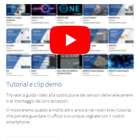
Tutorial e clip demo
Trovate la guida video alla sostituzione dei sensori delle telecamere
o al montaggio dei loro accessori.
Vi mostreremo questo e molto altro ancora nei nostri brevi tutorial,
che potrete guardare in ufficio o ovunque vogliate con il vostro
smartphone.