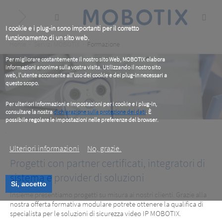
Skip
to
main
content
I cookie e i plug-in sono importanti per il corretto
funzionamento di un sito web.
Breadcrumb
Home
Servizi MOBOTIX
Formazione
Per migliorare costantemente il nostro sito Web, MOBOTIX elabora
informazioni anonime sulla vostra visita. Utilizzando il nostro sito
web, l'utente acconsente all'uso dei cookie e dei plug-in necessari a
questo scopo.
Per ulteriori informazioni e impostazioni per i cookie e i plug-in,
consultare la nostra
dichiarazione sulla protezione dei dati
. È
possibile regolare le impostazioni nelle preferenze del browser.
.
Ulteriori informazioni
No, grazie.
Progetti con partner certificati, integratori di
sistema e provider di soluzioni
Si, accetto
Insieme presentiamo progetti su misura ai nostri clienti. Grazie alla
Formazione
nostra offerta formativa modulare potrete ottenere la qualifica di
specialista per le soluzioni di sicurezza video IP MOBOTIX.