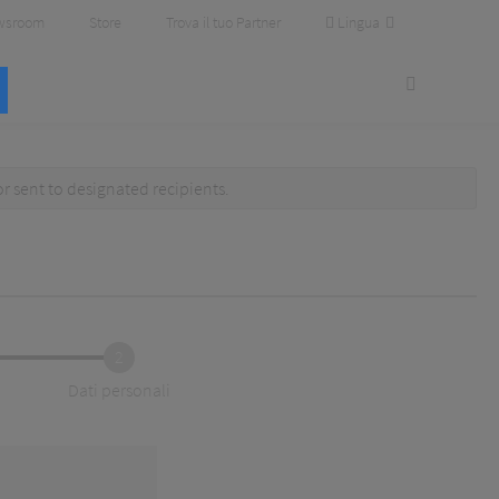
Lingua
wsroom
Store
Trova il tuo Partner
or
sent to designated recipients
.
2
Dati personali