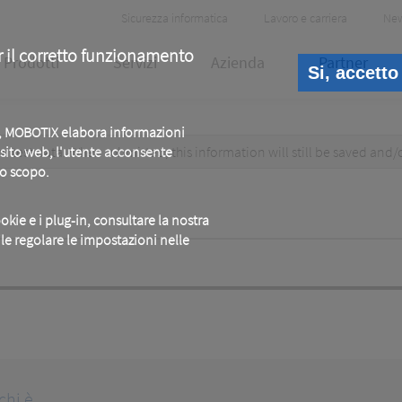
Header
Sicurezza informatica
Lavoro e carriera
Ne
Meta
r il corretto funzionamento
Prodotti
Servizi
Azienda
Partner
Si, accetto
b, MOBOTIX elabora informazioni
test data. When submitted, this information
o sito web, l'utente acconsente
will still be saved
and/
to scopo.
okie e i plug-in, consultare la nostra
ile regolare le impostazioni nelle
chi è