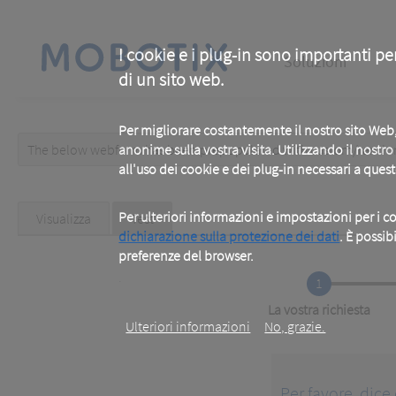
Skip
to
main
Main
content
I cookie e i plug-in sono importanti pe
Soluzioni
di un sito web.
navigation
Per migliorare costantemente il nostro sito We
The below webform has been prepopulated with custom/random 
anonime sulla vostra visita. Utilizzando il nostr
Warning
all'uso dei cookie e dei plug-in necessari a ques
message
Primary
Per ulteriori informazioni e impostazioni per i co
Visualizza
Test
(active
tab)
dichiarazione sulla protezione dei dati
. È possib
tabs
preferenze del browser.
.
1
Current
La vostra richiesta
Ulteriori informazioni
No, grazie.
Per favore, dice 