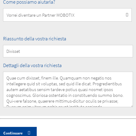
How
Come possiamo aiutarla?
can
we
help
you?
Summary
Riassunto della vostra richiesta
of
your
Request
Details
Dettagli della vostra richiesta
of
your
Request