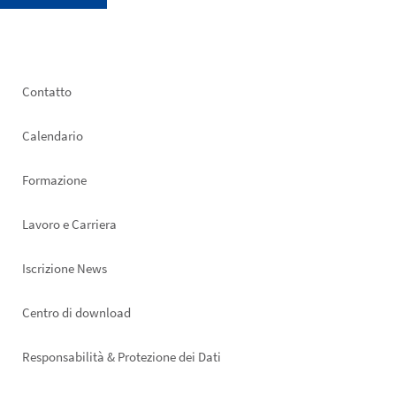
Footer
Contatto
left
Calendario
Formazione
Lavoro e Carriera
Iscrizione News
Footer
Centro di download
right
Responsabilità & Protezione dei Dati