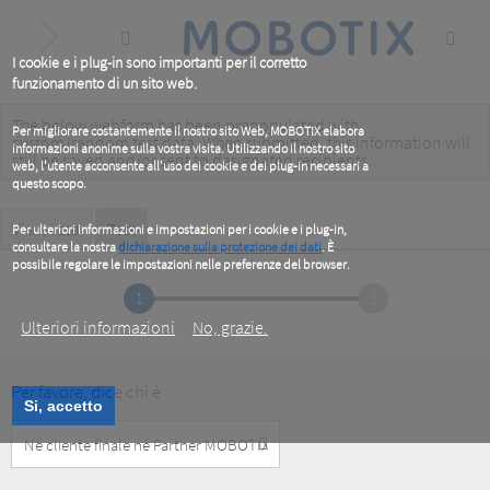
Skip
to
main
content
I cookie e i plug-in sono importanti per il corretto
funzionamento di un sito web.
The below webform has been prepopulated with
Warning
Per migliorare costantemente il nostro sito Web, MOBOTIX elabora
custom/random test data. When submitted, this information
will
informazioni anonime sulla vostra visita. Utilizzando il nostro sito
message
still be saved
and/or
sent to designated recipients
.
web, l'utente acconsente all'uso dei cookie e dei plug-in necessari a
questo scopo.
Primary
Visualizza
Test
(active
Per ulteriori informazioni e impostazioni per i cookie e i plug-in,
tab)
consultare la nostra
dichiarazione sulla protezione dei dati
. È
tabs
possibile regolare le impostazioni nelle preferenze del browser.
.
1
2
Ulteriori informazioni
No, grazie.
Per favore, dice chi è
Si, accetto
Customer
Type