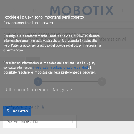
Skip
to
main
content
I cookie e i plug-in sono importanti per il corretto
funzionamento di un sito web.
The below webform has been prepopulated with
Warning
Per migliorare costantemente il nostro sito Web, MOBOTIX elabora
custom/random test data. When submitted, this information
will
informazioni anonime sulla vostra visita. Utilizzando il nostro sito
message
still be saved
and/or
sent to designated recipients
.
web, l'utente acconsente all'uso dei cookie e dei plug-in necessari a
questo scopo.
Primary
Visualizza
Test
(active
Per ulteriori informazioni e impostazioni per i cookie e i plug-in,
tab)
consultare la nostra
dichiarazione sulla protezione dei dati
. È
tabs
possibile regolare le impostazioni nelle preferenze del browser.
.
1
2
Ulteriori informazioni
No, grazie.
Per favore, dice chi è
Si, accetto
Customer
Type