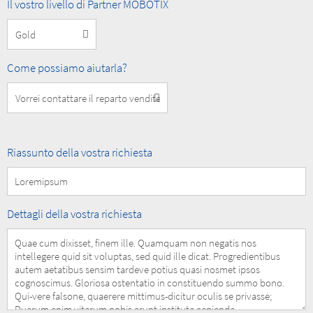
MOBOTIX
Il vostro livello di Partner MOBOTIX
Partner
Level
How
Come possiamo aiutarla?
can
we
help
you?
Summary
Riassunto della vostra richiesta
of
your
Request
Details
Dettagli della vostra richiesta
of
your
Request