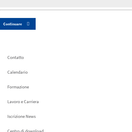
Footer
Contatto
left
Calendario
Formazione
Lavoro e Carriera
Iscrizione News
Centro di download