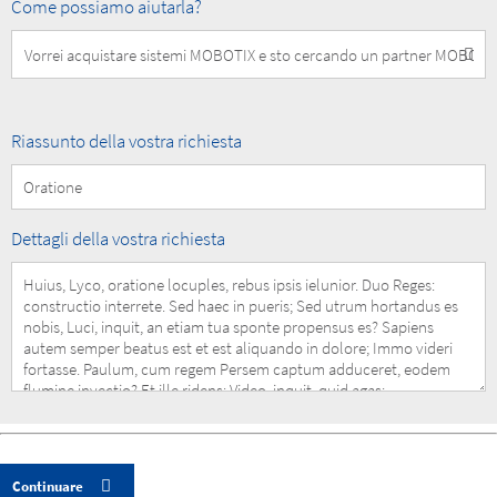
How
Come possiamo aiutarla?
can
we
help
you?
Summary
Riassunto della vostra richiesta
of
your
Request
Details
Dettagli della vostra richiesta
of
your
Request