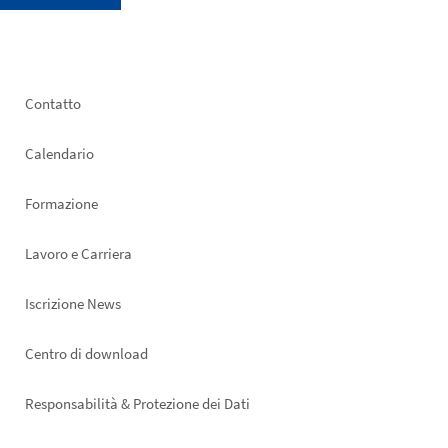
Footer
Contatto
left
Calendario
Formazione
Lavoro e Carriera
Iscrizione News
Footer
Centro di download
right
Responsabilità & Protezione dei Dati