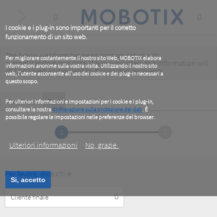
Skip
to
main
content
I cookie e i plug-in sono importanti per il corretto
funzionamento di un sito web.
The below webform has been prepopulated with
Warning
Per migliorare costantemente il nostro sito Web, MOBOTIX elabora
custom/random test data. When submitted, this information
will
informazioni anonime sulla vostra visita. Utilizzando il nostro sito
message
still be saved
and/or
sent to designated recipients
.
web, l'utente acconsente all'uso dei cookie e dei plug-in necessari a
questo scopo.
Primary
Visualizza
Test
(active
Per ulteriori informazioni e impostazioni per i cookie e i plug-in,
tab)
consultare la nostra
dichiarazione sulla protezione dei dati
. È
tabs
possibile regolare le impostazioni nelle preferenze del browser.
.
1
2
Ulteriori informazioni
No, grazie.
Per favore, dice chi è
Si, accetto
Customer
Type