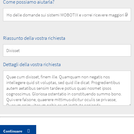
How
Come possiamo aiutarla?
can
we
help
you?
Summary
Riassunto della vostra richiesta
of
your
Request
Details
Dettagli della vostra richiesta
of
your
Request