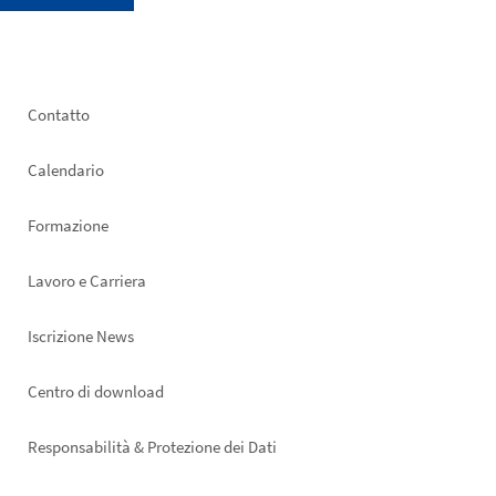
Footer
Contatto
left
Calendario
Formazione
Lavoro e Carriera
Iscrizione News
Footer
Centro di download
right
Responsabilità & Protezione dei Dati