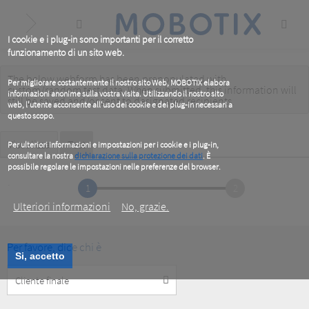
Skip
to
main
content
I cookie e i plug-in sono importanti per il corretto
funzionamento di un sito web.
The below webform has been prepopulated with
Warning
Per migliorare costantemente il nostro sito Web, MOBOTIX elabora
custom/random test data. When submitted, this information
will
informazioni anonime sulla vostra visita. Utilizzando il nostro sito
message
still be saved
and/or
sent to designated recipients
.
web, l'utente acconsente all'uso dei cookie e dei plug-in necessari a
questo scopo.
Primary
Visualizza
Test
(active
Per ulteriori informazioni e impostazioni per i cookie e i plug-in,
tab)
consultare la nostra
dichiarazione sulla protezione dei dati
. È
tabs
possibile regolare le impostazioni nelle preferenze del browser.
.
1
2
Ulteriori informazioni
No, grazie.
Per favore, dice chi è
Si, accetto
Customer
Type