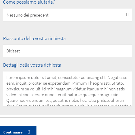
How
Come possiamo aiutarla?
can
we
help
you?
Summary
Riassunto della vostra richiesta
of
your
Request
Details
Dettagli della vostra richiesta
of
your
Request