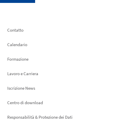
Footer
Contatto
left
Calendario
Formazione
Lavoro e Carriera
Iscrizione News
Footer
Centro di download
right
Responsabilità & Protezione dei Dati