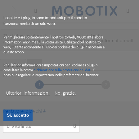
Skip
to
main
content
I cookie e i plug-in sono importanti per il corretto
funzionamento di un sito web.
The below webform has been prepopulated with
Warning
Per migliorare costantemente il nostro sito Web, MOBOTIX elabora
custom/random test data. When submitted, this information
will
informazioni anonime sulla vostra visita. Utilizzando il nostro sito
message
still be saved
and/or
sent to designated recipients
.
web, l'utente acconsente all'uso dei cookie e dei plug-in necessari a
questo scopo.
Primary
Visualizza
Test
(active
Per ulteriori informazioni e impostazioni per i cookie e i plug-in,
tab)
consultare la nostra
dichiarazione sulla protezione dei dati
. È
tabs
possibile regolare le impostazioni nelle preferenze del browser.
.
1
2
Ulteriori informazioni
No, grazie.
Per favore, dice chi è
Si, accetto
Customer
Type