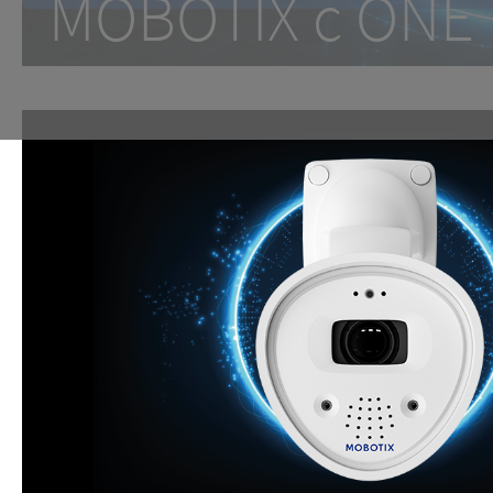
MOBOTIX c ON
One Room. One Sensor. Don