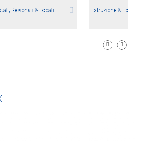
tali, Regionali & Locali
Istruzione & Formaz
X