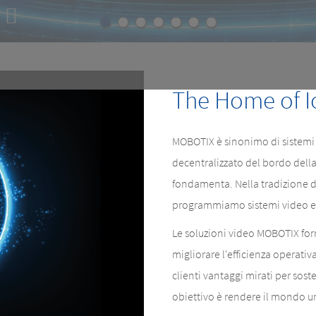
E
e.
The Home of I
MOBOTIX è sinonimo di sistemi v
decentralizzato del bordo dell
fondamenta. Nella tradizione d
programmiamo sistemi video e s
Le soluzioni video MOBOTIX forni
migliorare l'efficienza operativa
clienti vantaggi mirati per sosten
obiettivo è rendere il mondo u