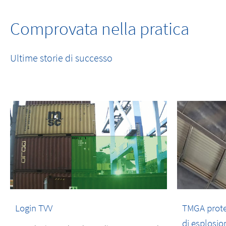
Comprovata nella pratica
Ultime storie di successo
Login TVV
TMGA proteg
di esplosio