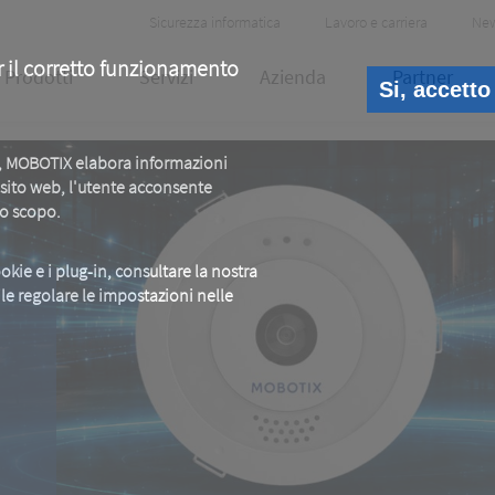
Header
Sicurezza informatica
Lavoro e carriera
Ne
Meta
r il corretto funzionamento
Prodotti
Servizi
Azienda
Partner
Si, accetto
b, MOBOTIX elabora informazioni
o sito web, l'utente acconsente
to scopo.
okie e i plug-in, consultare la nostra
ile regolare le impostazioni nelle
E
e.