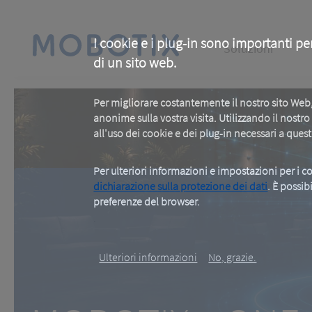
Skip
to
main
Main
content
I cookie e i plug-in sono importanti pe
Soluzioni
di un sito web.
navigation
Per migliorare costantemente il nostro sito We
anonime sulla vostra visita. Utilizzando il nostr
all'uso dei cookie e dei plug-in necessari a ques
Per ulteriori informazioni e impostazioni per i co
dichiarazione sulla protezione dei dati
. È possib
preferenze del browser.
MOBOTIX c ON
.
Ulteriori informazioni
No, grazie.
One Room. One Sensor. Don