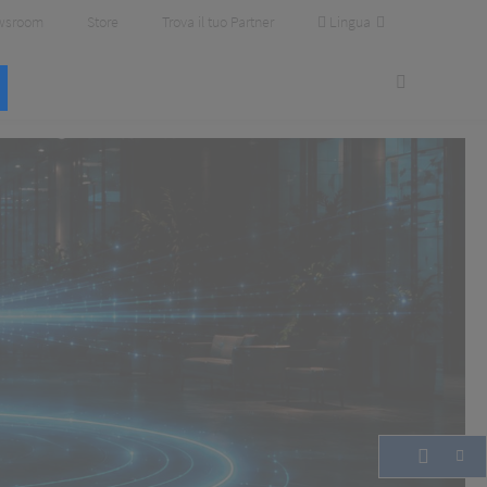
Lingua
wsroom
Store
Trova il tuo Partner