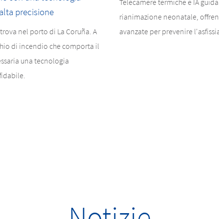
Telecamere termiche e IA guida
alta precisione
rianimazione neonatale, offren
 trova nel porto di La Coruña. A
avanzate per prevenire l'asfiss
chio di incendio che comporta il
essaria una tecnologia
fidabile.
Notizie