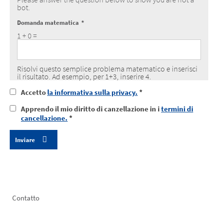
bot.
Domanda matematica
1 + 0 =
Risolvi questo semplice problema matematico e inserisci
il risultato. Ad esempio, per 1+3, inserire 4.
I
Accetto
la informativa sulla privacy.
*
agree
I
Apprendo il mio diritto di canzellazione in i
termini di
to
took
cancellazione.
*
the
note
data
of
protection
my
notice
right
of
revocation
Footer
Contatto
left