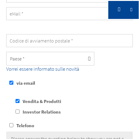
eMail
Indirizzo
Codice
di
avviamento
postale
Paese
Vorrei essere informato sulle novità
via email
tramite
newsletter
Vendita & Prodotti
Investor Relations
Telefono
Please answer the question below to show you are not a