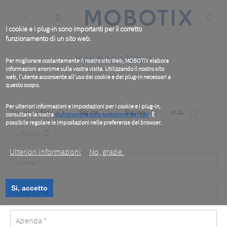
Skip
to
main
content
I cookie e i plug-in sono importanti per il corretto
funzionamento di un sito web.
Iscrizione News
Per migliorare costantemente il nostro sito Web, MOBOTIX elabora
informazioni anonime sulla vostra visita. Utilizzando il nostro sito
web, l'utente acconsente all'uso dei cookie e dei plug-in necessari a
questo scopo.
Per ulteriori informazioni e impostazioni per i cookie e i plug-in,
Sig.
Sig.ra
Sig.na
n.a.
Titolo
consultare la nostra
dichiarazione sulla protezione dei dati
. È
possibile regolare le impostazioni nelle preferenze del browser.
Titolo
.
Ulteriori informazioni
No, grazie.
Vorname
Nachname
Si, accetto
Company