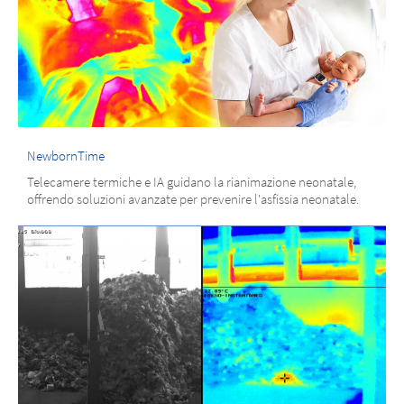
NewbornTime
Telecamere termiche e IA guidano la rianimazione neonatale,
offrendo soluzioni avanzate per prevenire l'asfissia neonatale.