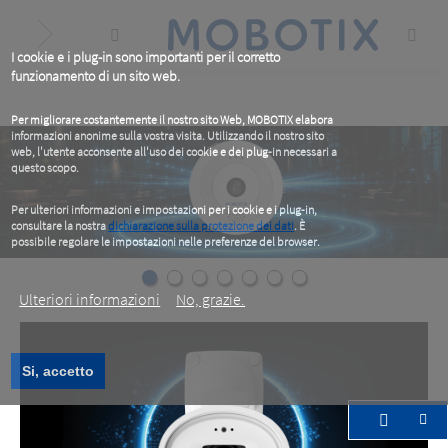
Skip
to
main
content
I cookie e i plug-in sono importanti per il corretto
funzionamento di un sito web.
Per migliorare costantemente il nostro sito Web, MOBOTIX elabora
informazioni anonime sulla vostra visita. Utilizzando il nostro sito
web, l'utente acconsente all'uso dei cookie e dei plug-in necessari a
questo scopo.
Per ulteriori informazioni e impostazioni per i cookie e i plug-in,
consultare la nostra
dichiarazione sulla protezione dei dati
. È
possibile regolare le impostazioni nelle preferenze del browser.
.
Ulteriori informazioni
No, grazie.
Si, accetto