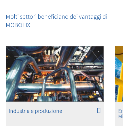
MOBOTIX c ONE
One Room. One Sensor. Done.
Molti settori beneficiano dei vantaggi di
MOBOTIX
Industria e produzione
Ener
Mine