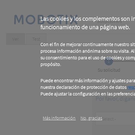
Skip
to
main
Main
content
Las cookies y los complementos son im
Soluciones
funcionamiento de una página web.
navigation
Primary
Ver
(active
Test
tab)
Con el fin de mejorar continuamente nuestro si
tabs
procesa información anónima sobre su visita. Al u
su consentimiento para el uso de cookies y com
1
propósito.
Current
Su solicitud
Puede encontrar más información y ajustes par
nuestra declaración de protección de datos
res
Puede ajustar la configuración en las preferenci
Por favor, digan
.
Customer
Más información
No, gracias
Type