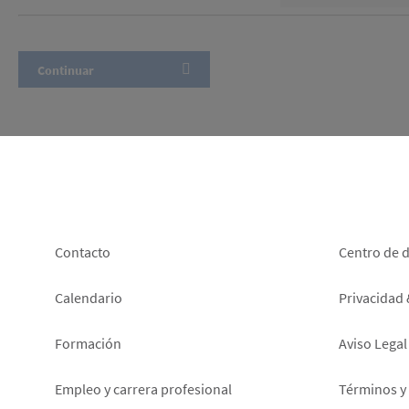
Footer
Foot
Contacto
Centro de 
left
right
Calendario
Privacidad
Formación
Aviso Legal
Empleo y carrera profesional
Términos y