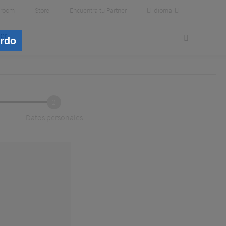
Idioma
room
Store
Encuentra tu Partner
er
erdo
2
Datos personales