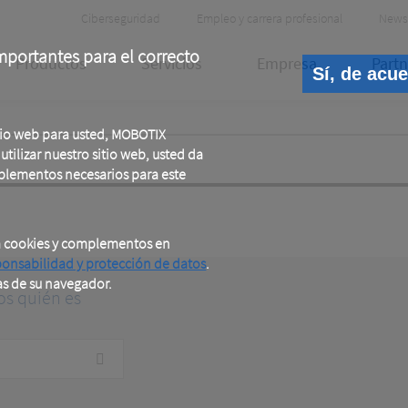
Header
Ciberseguridad
Empleo y carrera profesional
News
Meta
portantes para el correcto
Productos
Servicios
Empresa
Partn
Sí, de acu
tio web para usted, MOBOTIX
tilizar nuestro sitio web, usted da
plementos necesarios para este
a cookies y complementos en
ponsabilidad y protección de datos
.
as de su navegador.
os quién es