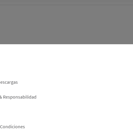
er
descargas
 & Responsabilidad
 Condiciones