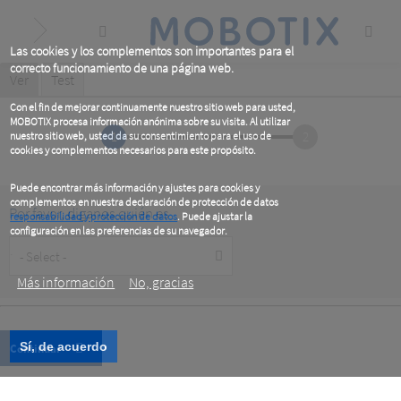
Skip
to
main
content
Las cookies y los complementos son importantes para el
correcto funcionamiento de una página web.
Primary
Ver
(active
Test
tab)
tabs
Con el fin de mejorar continuamente nuestro sitio web para usted,
MOBOTIX procesa información anónima sobre su visita. Al utilizar
1
2
nuestro sitio web, usted da su consentimiento para el uso de
cookies y complementos necesarios para este propósito.
Puede encontrar más información y ajustes para cookies y
complementos en nuestra declaración de protección de datos
Por favor, diganos quién es
responsabilidad y protección de datos
. Puede ajustar la
configuración en las preferencias de su navegador.
Customer
.
Type
Más información
No, gracias
Sí, de acuerdo