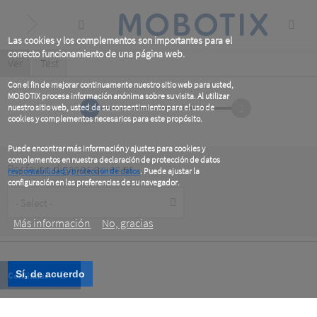
Skip
to
main
content
Las cookies y los complementos son importantes para el
correcto funcionamiento de una página web.
Primary
Ver
(active
Test
tab)
tabs
Con el fin de mejorar continuamente nuestro sitio web para usted,
MOBOTIX procesa información anónima sobre su visita. Al utilizar
1
2
nuestro sitio web, usted da su consentimiento para el uso de
cookies y complementos necesarios para este propósito.
Puede encontrar más información y ajustes para cookies y
complementos en nuestra declaración de protección de datos
Por favor, diganos quién es
responsabilidad y protección de datos
. Puede ajustar la
configuración en las preferencias de su navegador.
Customer
.
Type
Más información
No, gracias
Sí, de acuerdo