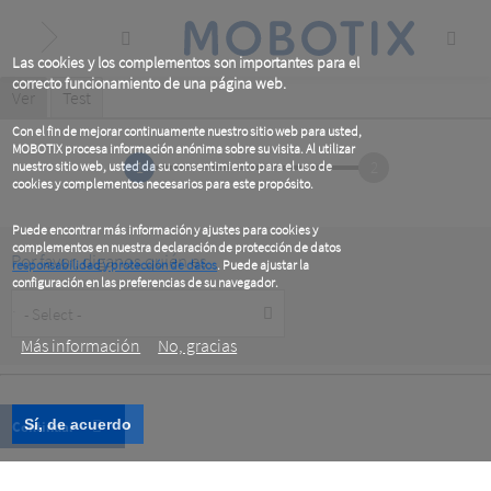
Skip
to
main
content
Las cookies y los complementos son importantes para el
correcto funcionamiento de una página web.
Primary
Ver
(active
Test
tab)
tabs
Con el fin de mejorar continuamente nuestro sitio web para usted,
MOBOTIX procesa información anónima sobre su visita. Al utilizar
1
2
nuestro sitio web, usted da su consentimiento para el uso de
cookies y complementos necesarios para este propósito.
Puede encontrar más información y ajustes para cookies y
complementos en nuestra declaración de protección de datos
Por favor, diganos quién es
responsabilidad y protección de datos
. Puede ajustar la
configuración en las preferencias de su navegador.
Customer
.
Type
Más información
No, gracias
Sí, de acuerdo