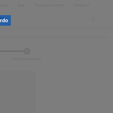
Idioma
room
Store
Encuentra tu Partner
er
erdo
2
Datos personales