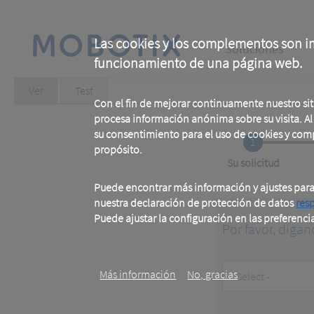
Skip
to
main
Main
content
Las cookies y los complementos son im
Soluciones
funcionamiento de una página web.
navigation
Primary
Ver
(active
Test
tab)
Con el fin de mejorar continuamente nuestro si
tabs
procesa información anónima sobre su visita. Al u
su consentimiento para el uso de cookies y com
1
propósito.
Current
Su solicitud
Puede encontrar más información y ajustes par
nuestra declaración de protección de datos
res
Puede ajustar la configuración en las preferenci
Por favor, digan
.
Customer
Más información
No, gracias
Type