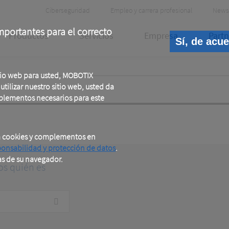
Header
Ciberseguridad
Empleo y carrera profesional
News
Meta
portantes para el correcto
Productos
Servicios
Empresa
Partn
Sí, de acu
tio web para usted, MOBOTIX
tilizar nuestro sitio web, usted da
plementos necesarios para este
a cookies y complementos en
ponsabilidad y protección de datos
.
as de su navegador.
os quién es