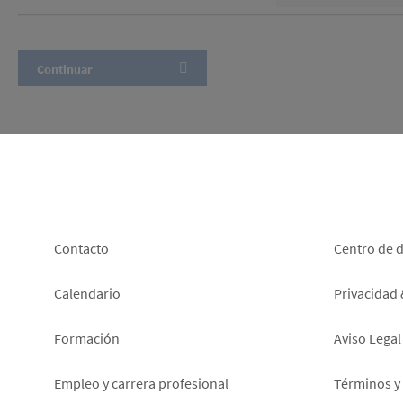
Footer
Foot
Contacto
Centro de 
left
right
Calendario
Privacidad
Formación
Aviso Legal
Empleo y carrera profesional
Términos y