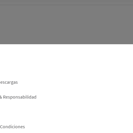
er
descargas
 & Responsabilidad
 Condiciones