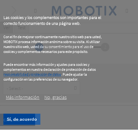
Skip
to
main
content
Las cookies y los complementos son importantes para el
correcto funcionamiento de una página web.
Primary
Ver
(active
Test
tab)
tabs
Con el fin de mejorar continuamente nuestro sitio web para usted,
MOBOTIX procesa información anónima sobre su visita. Al utilizar
1
2
nuestro sitio web, usted da su consentimiento para el uso de
cookies y complementos necesarios para este propósito.
Puede encontrar más información y ajustes para cookies y
complementos en nuestra declaración de protección de datos
Por favor, diganos quién es
responsabilidad y protección de datos
. Puede ajustar la
configuración en las preferencias de su navegador.
Customer
.
Type
Más información
No, gracias
Sí, de acuerdo