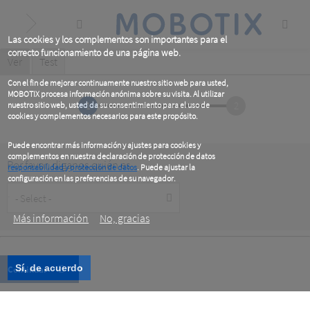
Skip
to
main
content
Las cookies y los complementos son importantes para el
correcto funcionamiento de una página web.
Primary
Ver
(active
Test
tab)
tabs
Con el fin de mejorar continuamente nuestro sitio web para usted,
MOBOTIX procesa información anónima sobre su visita. Al utilizar
1
2
nuestro sitio web, usted da su consentimiento para el uso de
cookies y complementos necesarios para este propósito.
Puede encontrar más información y ajustes para cookies y
complementos en nuestra declaración de protección de datos
Por favor, diganos quién es
responsabilidad y protección de datos
. Puede ajustar la
configuración en las preferencias de su navegador.
Customer
.
Type
Más información
No, gracias
Sí, de acuerdo