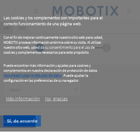
Skip
to
main
content
Las cookies y los complementos son importantes para el
correcto funcionamiento de una página web.
Primary
Ver
(active
Test
tab)
tabs
Con el fin de mejorar continuamente nuestro sitio web para usted,
MOBOTIX procesa información anónima sobre su visita. Al utilizar
1
2
nuestro sitio web, usted da su consentimiento para el uso de
cookies y complementos necesarios para este propósito.
Puede encontrar más información y ajustes para cookies y
complementos en nuestra declaración de protección de datos
Por favor, diganos quién es
responsabilidad y protección de datos
. Puede ajustar la
configuración en las preferencias de su navegador.
Customer
.
Type
Más información
No, gracias
Sí, de acuerdo