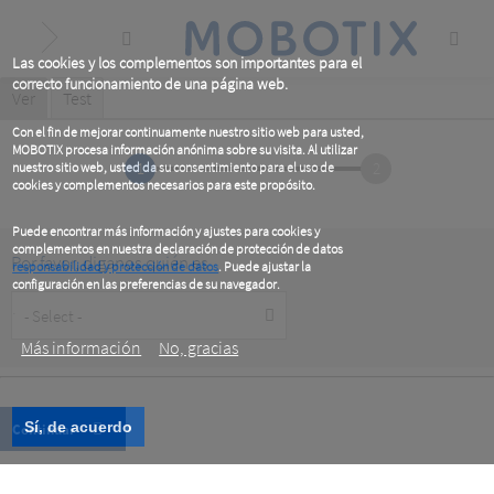
Skip
to
main
content
Las cookies y los complementos son importantes para el
correcto funcionamiento de una página web.
Primary
Ver
(active
Test
tab)
tabs
Con el fin de mejorar continuamente nuestro sitio web para usted,
MOBOTIX procesa información anónima sobre su visita. Al utilizar
1
2
nuestro sitio web, usted da su consentimiento para el uso de
cookies y complementos necesarios para este propósito.
Puede encontrar más información y ajustes para cookies y
complementos en nuestra declaración de protección de datos
Por favor, diganos quién es
responsabilidad y protección de datos
. Puede ajustar la
configuración en las preferencias de su navegador.
Customer
.
Type
Más información
No, gracias
Sí, de acuerdo