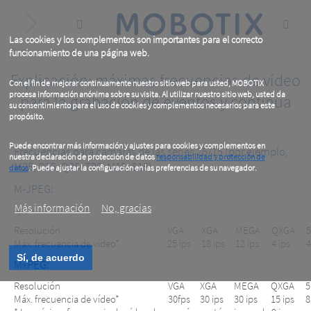
Skip
to
main
content
Las cookies y los complementos son importantes para el correcto
funcionamiento de una página web.
Explicación: máximas frecuencias de vídeo
Con el fin de mejorar continuamente nuestro sitio web para usted, MOBOTIX
procesa información anónima sobre su visita. Al utilizar nuestro sitio web, usted da
para la grabación de eventos y continua
su consentimiento para el uso de cookies y complementos necesarios para este
propósito.
Puede encontrar más información y ajustes para cookies y complementos en
Frecuencias para cámaras de las series 25/15 (por ejemplo,
nuestra declaración de protección de datos
responsabilidad y protección de
M25, D25, Q25, T25, M15, S15)
datos
. Puede ajustar la configuración en las preferencias de su navegador.
.
M-JPEG:
Más información
No, gracias
ips
Resolución
VGA
XGA
MEGA
QXGA
Máx. frecuencia de vídeo*
25 ips
18 ips
12 ips
4 ips
4
Sí, de acuerdo
MxPEG:
Resolución
VGA
XGA
MEGA
QXGA
Máx. frecuencia de vídeo*
30fps
30 ips
30 ips
15 ips
8