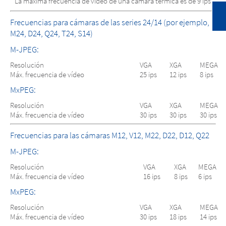
* La máxima frecuencia de vídeo de una cámara térmica es de 9 ips
Frecuencias para cámaras de las series 24/14 (por ejemplo,
M24, D24, Q24, T24, S14)
M-JPEG:
Resolución
VGA
XGA
MEGA
Máx. frecuencia de vídeo
25 ips
12 ips
8 ips
MxPEG:
Resolución
VGA
XGA
MEGA
Máx. frecuencia de vídeo
30 ips
30 ips
30 ips
Frecuencias para las cámaras M12, V12, M22, D22, D12, Q22
M-JPEG:
Resolución
VGA
XGA
MEGA
Máx. frecuencia de vídeo
16 ips
8 ips
6 ips
MxPEG:
Resolución
VGA
XGA
MEGA
Máx. frecuencia de vídeo
30 ips
18 ips
14 ips