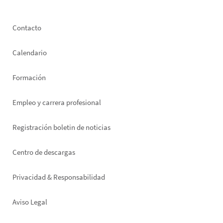
Footer
Contacto
left
Calendario
Formación
Empleo y carrera profesional
Registración boletin de noticias
Footer
Centro de descargas
right
Privacidad & Responsabilidad
Aviso Legal