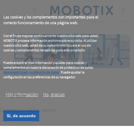
Skip
to
main
content
Las cookies y los complementos son importantes para el
correcto funcionamiento de una página web.
Con el fin de mejorar continuamente nuestro sitio web para usted,
MOBOTIX procesa información anónima sobre su visita. Al utilizar
nuestro sitio web, usted da su consentimiento para el uso de
cookies y complementos necesarios para este propósito.
Puede encontrar más información y ajustes para cookies y
Genetec
complementos en nuestra declaración de protección de datos
responsabilidad y protección de datos
. Puede ajustar la
configuración en las preferencias de su navegador.
.
Más información
No, gracias
< Go Back
Content provided by partner.
Sí, de acuerdo