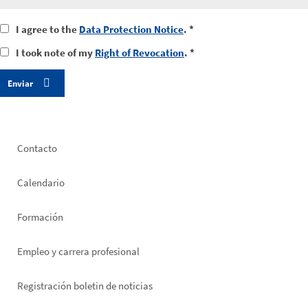
I
I agree to the
Data Protection Notice
. *
agree
I
I took note of my
Right of Revocation
. *
to
took
the
notice
data
of
protection
my
notice
right
of
revocation
Footer
Contacto
left
Calendario
Formación
Empleo y carrera profesional
Registración boletin de noticias