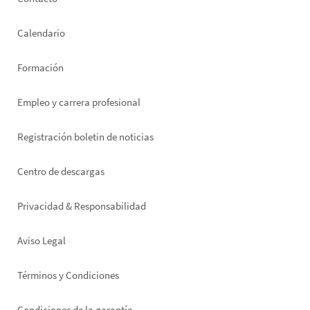
Footer
left
Calendario
Formación
Empleo y carrera profesional
Registración boletin de noticias
Footer
Centro de descargas
right
Privacidad & Responsabilidad
Aviso Legal
Términos y Condiciones
Condiciones de la garantía