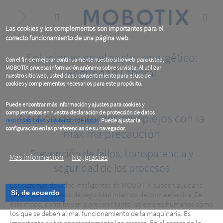
Skip
to
main
content
Las cookies y los complementos son importantes para el
correcto funcionamiento de una página web.
Soluciones en el sector energético:
Con el fin de mejorar continuamente nuestro sitio web para usted,
MOBOTIX procesa información anónima sobre su visita. Al utilizar
Seguridad Laboral
nuestro sitio web, usted da su consentimiento para el uso de
cookies y complementos necesarios para este propósito.
Puede encontrar más información y ajustes para cookies y
complementos en nuestra declaración de protección de datos
Gestión de entornos complejos con la
responsabilidad y protección de datos
. Puede ajustar la
configuración en las preferencias de su navegador.
máxima precaución
.
Prevención de fallos, transparencia y
Más información
No, gracias
seguridad de los procesos
Los sistemas de vídeo inteligentes de MOBOTIX pueden ayudar a
Sí, de acuerdo
desarrollar procesos de seguridad internos de forma efectiva. De
este modo, contribuyen a prevenir tanto los errores humanos como
los que se deben al mal funcionamiento de la maquinaria. Es
importante evitar constantemente los errores. En el sector de la